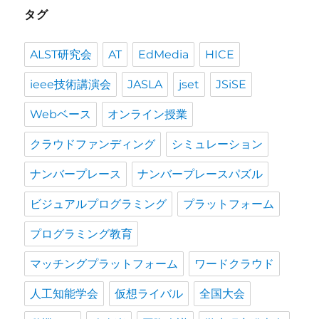
稿
タグ
ALST研究会
AT
EdMedia
HICE
ieee技術講演会
JASLA
jset
JSiSE
Webベース
オンライン授業
クラウドファンディング
シミュレーション
ナンバープレース
ナンバープレースパズル
ビジュアルプログラミング
プラットフォーム
プログラミング教育
マッチングプラットフォーム
ワードクラウド
人工知能学会
仮想ライバル
全国大会