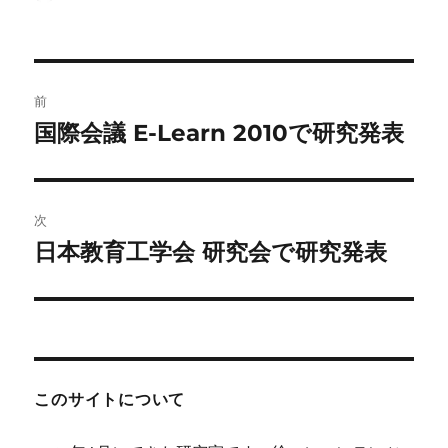
稿
稿
テ
者
日:
ゴ
リ
ー
投
前
稿
国際会議 E-Learn 2010で研究発表
前
の
ナ
投
ビ
稿:
次
ゲ
日本教育工学会 研究会で研究発表
次
の
ー
投
シ
稿:
ョ
このサイトについて
ン