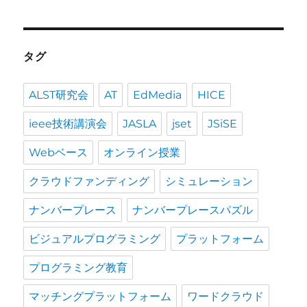
の
投
稿
タグ
ALST研究会
AT
EdMedia
HICE
ieee技術講演会
JASLA
jset
JSiSE
Webベース
オンライン授業
クラウドファンディング
シミュレーション
ナンバープレース
ナンバープレースパズル
ビジュアルプログラミング
プラットフォーム
プログラミング教育
マッチングプラットフォーム
ワードクラウド