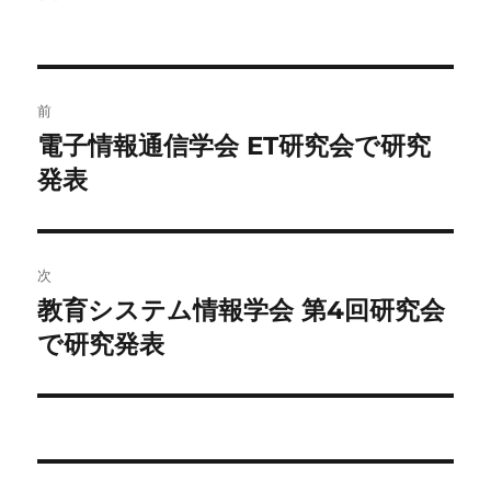
稿
稿
テ
者
日:
ゴ
リ
ー
投
前
稿
電子情報通信学会 ET研究会で研究
前
の
発表
ナ
投
ビ
稿:
ゲ
次
教育システム情報学会 第4回研究会
次
ー
の
で研究発表
シ
投
稿:
ョ
ン