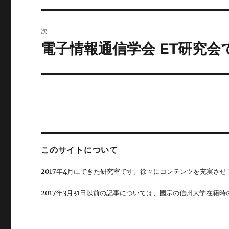
ナ
投
ビ
稿:
次
ゲ
電子情報通信学会 ET研究会
次
の
ー
投
シ
稿:
ョ
ン
このサイトについて
2017年4月にできた研究室です。徐々にコンテンツを充実させ
2017年3月31日以前の記事については、國宗の信州大学在籍