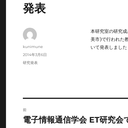
発表
本研究室の研究成
美市)で行われた教
投
kunimune
いて発表しました
稿
投
2014年3月6日
者
稿
カ
研究発表
日:
テ
ゴ
リ
ー
投
前
稿
電子情報通信学会 ET研究会
前
の