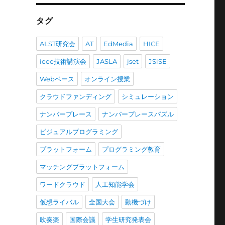
投
稿
タグ
ALST研究会
AT
EdMedia
HICE
ieee技術講演会
JASLA
jset
JSiSE
Webベース
オンライン授業
クラウドファンディング
シミュレーション
ナンバープレース
ナンバープレースパズル
ビジュアルプログラミング
プラットフォーム
プログラミング教育
マッチングプラットフォーム
ワードクラウド
人工知能学会
仮想ライバル
全国大会
動機づけ
吹奏楽
国際会議
学生研究発表会