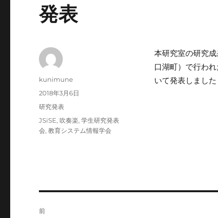
発表
本研究室の研究成
口湖町）で行われ
投
kunimune
いて発表しました
稿
投
2018年3月6日
者
稿
カ
研究発表
日:
テ
タ
JSiSE
,
吹奏楽
,
学生研究発表
ゴ
グ
会
,
教育システム情報学会
リ
ー
投
前