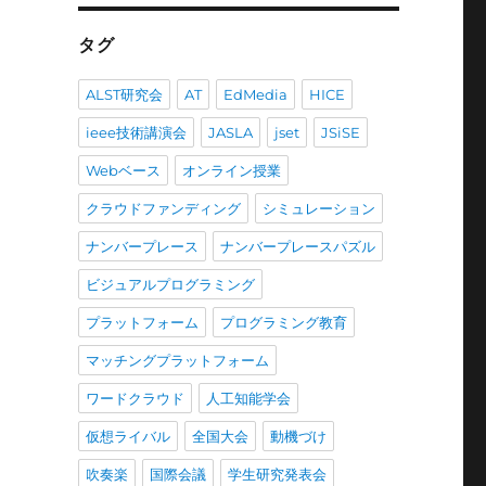
投
稿
タグ
ALST研究会
AT
EdMedia
HICE
ieee技術講演会
JASLA
jset
JSiSE
Webベース
オンライン授業
クラウドファンディング
シミュレーション
ナンバープレース
ナンバープレースパズル
ビジュアルプログラミング
プラットフォーム
プログラミング教育
マッチングプラットフォーム
ワードクラウド
人工知能学会
仮想ライバル
全国大会
動機づけ
吹奏楽
国際会議
学生研究発表会