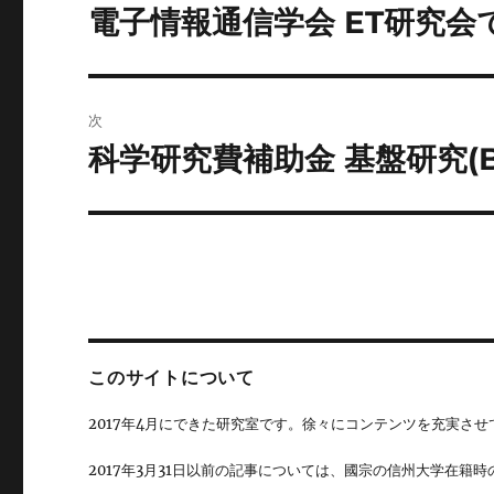
稿
電子情報通信学会 ET研究会
前
の
ナ
投
ビ
稿:
次
ゲ
科学研究費補助金 基盤研究(
次
の
ー
投
シ
稿:
ョ
ン
このサイトについて
2017年4月にできた研究室です。徐々にコンテンツを充実させ
2017年3月31日以前の記事については、國宗の信州大学在籍