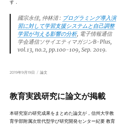
す．
國宗永佳, 仲林清 :
プログラミング導入演
習に対して学習支援システムと自己調整
学習が与える影響の分析
, 電子情報通信
学会通信ソサイエティマガジンB-Plus,
vol.13, no.2, pp.100-109, Sep. 2019.
投
カ
2019年9月19日
論文
稿
テ
日:
ゴ
リ
教育実践研究に論文が掲載
ー
本研究室の研究成果をまとめた論文が，信州大学教
育学部附属次世代型学び研究開発センター紀要 教育