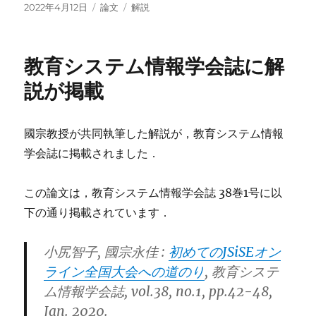
投
カ
タ
2022年4月12日
論文
解説
稿
テ
グ
日:
ゴ
リ
教育システム情報学会誌に解
ー
説が掲載
國宗教授が共同執筆した解説が，教育システム情報
学会誌に掲載されました．
この論文は，教育システム情報学会誌 38巻1号に以
下の通り掲載されています．
小尻智子, 國宗永佳 :
初めてのJSiSEオン
ライン全国大会への道のり
, 教育システ
ム情報学会誌, vol.38, no.1, pp.42-48,
Jan. 2020.