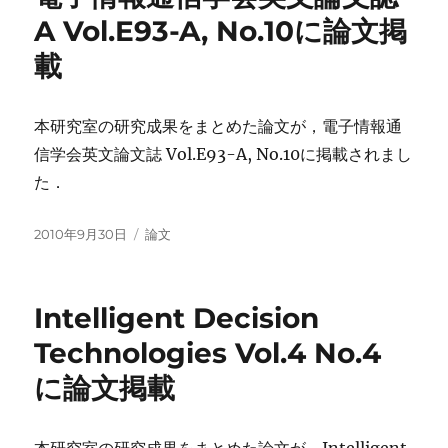
A Vol.E93-A, No.10に論文掲
載
本研究室の研究成果をまとめた論文が，電子情報通
信学会英文論文誌 Vol.E93-A, No.10に掲載されまし
た．
投
カ
2010年9月30日
論文
稿
テ
日:
ゴ
リ
Intelligent Decision
ー
Technologies Vol.4 No.4
に論文掲載