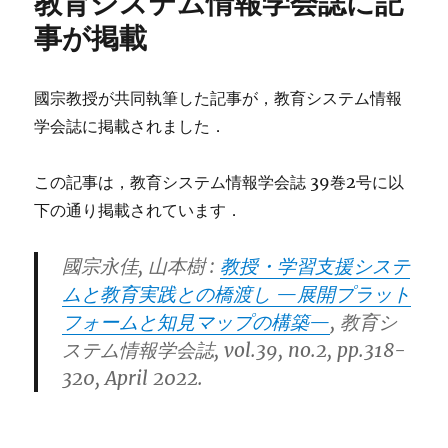
教育システム情報学会誌に記
ー
事が掲載
國宗教授が共同執筆した記事が，教育システム情報
学会誌に掲載されました．
この記事は，教育システム情報学会誌 39巻2号に以
下の通り掲載されています．
國宗永佳, 山本樹 :
教授・学習支援システ
ムと教育実践との橋渡し —展開プラット
フォームと知見マップの構築—
, 教育シ
ステム情報学会誌, vol.39, no.2, pp.318-
320, April 2022.