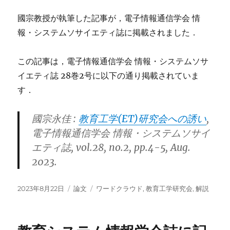
國宗教授が執筆した記事が，電子情報通信学会 情
報・システムソサイエティ誌に掲載されました．
この記事は，電子情報通信学会 情報・システムソサ
イエティ誌 28巻2号に以下の通り掲載されていま
す．
國宗永佳 :
教育工学(ET)研究会への誘い
,
電子情報通信学会 情報・システムソサイ
エティ誌, vol.28, no.2, pp.4-5, Aug.
2023.
投
カ
タ
2023年8月22日
論文
ワードクラウド
,
教育工学研究会
,
解説
稿
テ
グ
日:
ゴ
リ