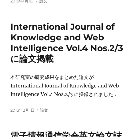
投
カ
2015年1月1日
論文
稿
テ
日:
ゴ
リ
International Journal of
ー
Knowledge and Web
Intelligence Vol.4 Nos.2/3
に論文掲載
本研究室の研究成果をまとめた論文が，
International Journal of Knowledge and Web
Intelligence Vol.4 Nos.2/3 に採録されました．
投
カ
2013年2月1日
論文
稿
テ
日:
ゴ
リ
電子情報通信学会英文論文誌
ー