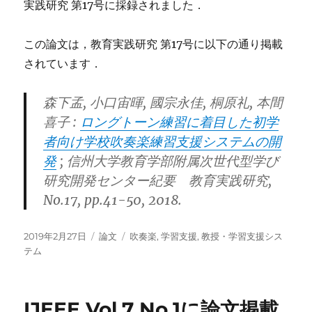
実践研究 第17号に採録されました．
この論文は，教育実践研究 第17号に以下の通り掲載
されています．
森下孟, 小口宙暉, 國宗永佳, 桐原礼, 本間
喜子 :
ロングトーン練習に着目した初学
者向け学校吹奏楽練習支援システムの開
発
; 信州大学教育学部附属次世代型学び
研究開発センター紀要 教育実践研究,
No.17, pp.41-50, 2018.
投
カ
タ
2019年2月27日
論文
吹奏楽
,
学習支援
,
教授・学習支援シス
稿
テ
グ
テム
日:
ゴ
リ
ー
IJEEE Vol.7 No.1に論文掲載