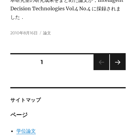
本研究室の研究成果をまとめた論文が，Intelligent
Decision Technologies Vol.4 No.4 に採録されま
した．
投
カ
2010年8月16日
論文
稿
テ
日:
ゴ
リ
ー
投
固定ページ
1
次の
稿
ペー
ジ
の
サイトマップ
ペ
ページ
ー
学位論文
ジ