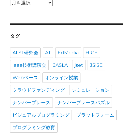
過
去
の
投
稿
タグ
ALST研究会
AT
EdMedia
HICE
ieee技術講演会
JASLA
jset
JSiSE
Webベース
オンライン授業
クラウドファンディング
シミュレーション
ナンバープレース
ナンバープレースパズル
ビジュアルプログラミング
プラットフォーム
プログラミング教育