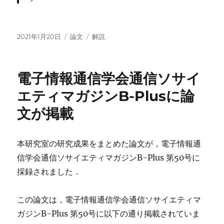
投
カ
タ
2021年1月20日
論文
解説
稿
テ
グ
日:
ゴ
リ
電子情報通信学会通信ソサイ
ー
エティマガジンB-Plusに論
文が掲載
本研究室の研究成果をまとめた論文が，電子情報通
信学会通信ソサイエティマガジンB-Plus 第50号に
採録されました．
この論文は，電子情報通信学会通信ソサイエティマ
ガジンB-Plus 第50号に以下の通り掲載されていま