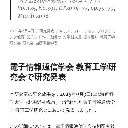
信学会技術研究報告（教育工学）,
Vol.125, No.391, ET2025-72, pp.75-79,
March 2026.
投
カ
タ
2026年3月4日
研究発表
AT
,
シミュレーション
,
プログラミ
稿
テ
グ
ング教育
,
仮想ライバル
,
動機づけ
,
学習支援
,
振り返り
,
教育工学
日:
ゴ
研究会
,
研究会
,
自己調整学習
リ
ー
電子情報通信学会 教育工学研
究会で研究発表
本研究室の研究成果を，2025年9月3日に北海道科
学大学（北海道札幌市）で行われた電子情報通信学
会 教育工学研究会において発表しました．
この詳細については，電子情報通信学会技術研究報