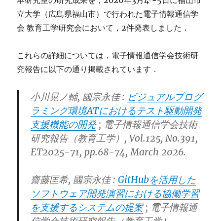
本研究室の研究成果を，2026年3月4〜5日に福山市
立大学（広島県福山市）で行われた電子情報通信学
会 教育工学研究会において，2件発表しました．
これらの詳細については，電子情報通信学会技術研
究報告に以下の通り掲載されています．
小川晃ノ輔, 國宗永佳 :
ビジュアルプログ
ラミング環境ATにおけるテスト駆動開発
支援機能の開発
; 電子情報通信学会技術
研究報告（教育工学）, Vol.125, No.391,
ET2025-71, pp.68-74, March 2026.
齋藤匡希, 國宗永佳 :
GitHubを活用した
ソフトウェア開発演習における協働学習
を支援するシステムの提案
; 電子情報通