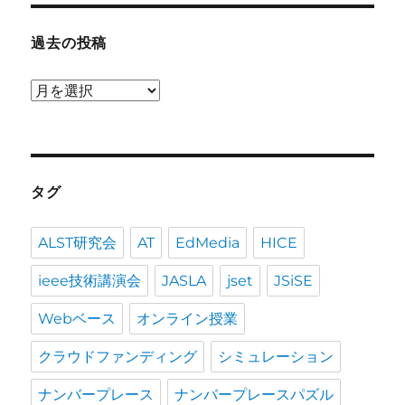
過去の投稿
過
去
の
投
稿
タグ
ALST研究会
AT
EdMedia
HICE
ieee技術講演会
JASLA
jset
JSiSE
Webベース
オンライン授業
クラウドファンディング
シミュレーション
ナンバープレース
ナンバープレースパズル