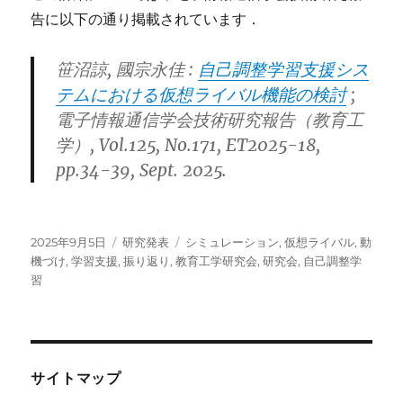
告に以下の通り掲載されています．
笹沼諒, 國宗永佳 :
自己調整学習支援シス
テムにおける仮想ライバル機能の検討
;
電子情報通信学会技術研究報告（教育工
学）, Vol.125, No.171, ET2025-18,
pp.34-39, Sept. 2025.
投
カ
タ
2025年9月5日
研究発表
シミュレーション
,
仮想ライバル
,
動
稿
テ
グ
機づけ
,
学習支援
,
振り返り
,
教育工学研究会
,
研究会
,
自己調整学
日:
ゴ
習
リ
ー
サイトマップ