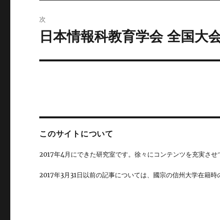
投
ビ
稿:
次
ゲ
日本情報科教育学会 全国大
次
の
ー
投
シ
稿:
ョ
ン
このサイトについて
2017年4月にできた研究室です。徐々にコンテンツを充実させ
2017年3月31日以前の記事については、國宗の信州大学在籍