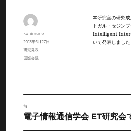
本研究室の研究成果を，
トガル・セジンブラ）で
投
kunimune
Intelligent Int
稿
投
2013年6月27日
いて発表しました
者
稿
カ
研究発表
日:
テ
タ
国際会議
ゴ
グ
リ
ー
投
前
稿
電子情報通信学会 ET研究会
前
の
ナ