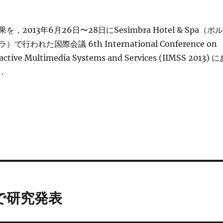
2013年6月26日〜28日にSesimbra Hotel & Spa（ポル
行われた国際会議 6th International Conference on
eractive Multimedia Systems and Services (IIMSS 2013) 
．
で研究発表