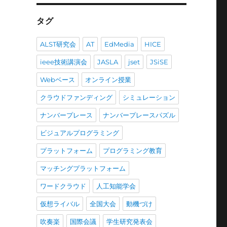
投
稿
タグ
ALST研究会
AT
EdMedia
HICE
ieee技術講演会
JASLA
jset
JSiSE
Webベース
オンライン授業
クラウドファンディング
シミュレーション
ナンバープレース
ナンバープレースパズル
ビジュアルプログラミング
プラットフォーム
プログラミング教育
マッチングプラットフォーム
ワードクラウド
人工知能学会
仮想ライバル
全国大会
動機づけ
吹奏楽
国際会議
学生研究発表会