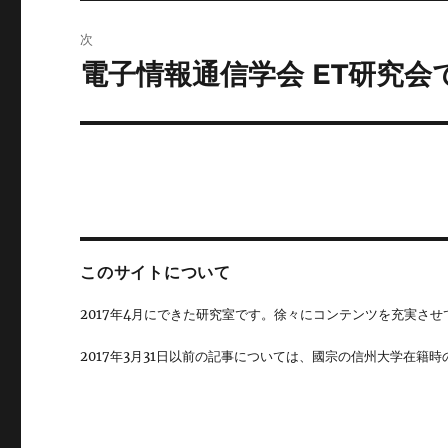
投
ビ
稿:
次
ゲ
電子情報通信学会 ET研究会
次
の
ー
投
シ
稿:
ョ
ン
このサイトについて
2017年4月にできた研究室です。徐々にコンテンツを充実させ
2017年3月31日以前の記事については、國宗の信州大学在籍