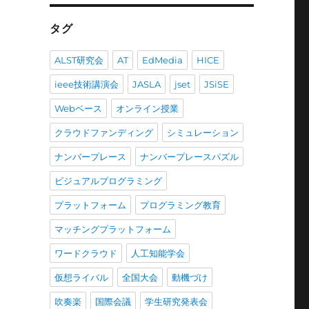
投
稿
タグ
ALST研究会
AT
EdMedia
HICE
ieee技術講演会
JASLA
jset
JSiSE
Webベース
オンライン授業
クラウドファンディング
シミュレーション
ナンバープレース
ナンバープレースパズル
ビジュアルプログラミング
プラットフォーム
プログラミング教育
マッチングプラットフォーム
ワードクラウド
人工知能学会
仮想ライバル
全国大会
動機づけ
吹奏楽
国際会議
学生研究発表会