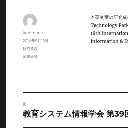
本研究室の研究成果を，
Technology
投
kunimune
18th Internatio
稿
投
2014年9月15日
Information &
者
稿
カ
研究発表
日:
テ
タ
国際会議
ゴ
グ
リ
ー
投
前
稿
教育システム情報学会 第3
前
の
ナ